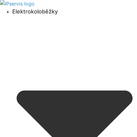
Přejít
k
Elektrokoloběžky
obsahu