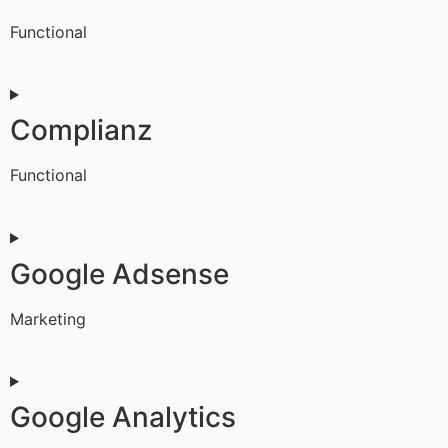
recaptcha
Functional
Consent
to
service
Complianz
wordpress
Functional
Consent
to
service
Google Adsense
complianz
Marketing
Consent
to
service
Google Analytics
google-
adsense