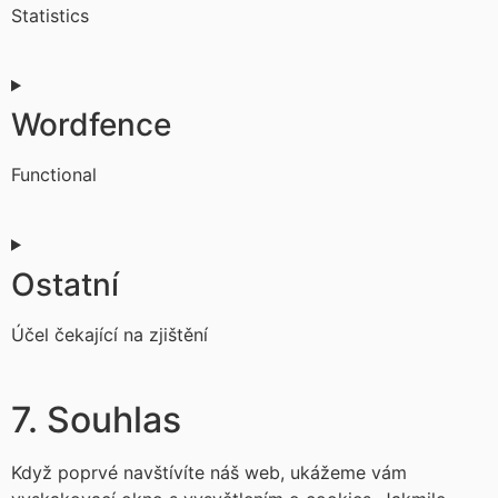
Statistics
Consent
to
service
Wordfence
google-
analytics
Functional
Consent
to
service
Ostatní
wordfence
Účel čekající na zjištění
Consent
to
7. Souhlas
service
ostatní
Když poprvé navštívíte náš web, ukážeme vám