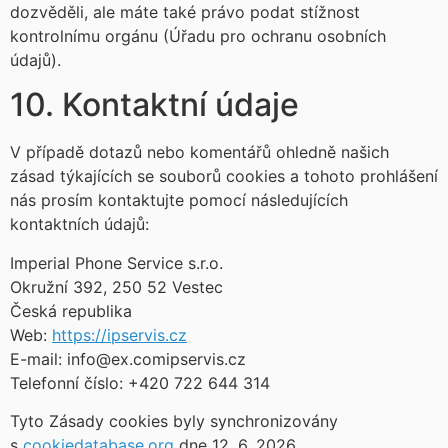
dozvěděli, ale máte také právo podat stížnost
kontrolnímu orgánu (Úřadu pro ochranu osobních
údajů).
10. Kontaktní údaje
V případě dotazů nebo komentářů ohledně našich
zásad týkajících se souborů cookies a tohoto prohlášení
nás prosím kontaktujte pomocí následujících
kontaktních údajů:
Imperial Phone Service s.r.o.
Okružní 392, 250 52 Vestec
Česká republika
Web:
https://ipservis.cz
E-mail:
info@
ex.com
ipservis.cz
Telefonní číslo: +420 722 644 314
Tyto Zásady cookies byly synchronizovány
s
cookiedatabase.org
dne 12. 6. 2026