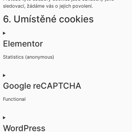
sledovací, žádáme vás o jejich povolení.
6. Umístěné cookies
Elementor
Statistics (anonymous)
Consent
to
service
Google reCAPTCHA
elementor
Functional
Consent
to
service
WordPress
google-