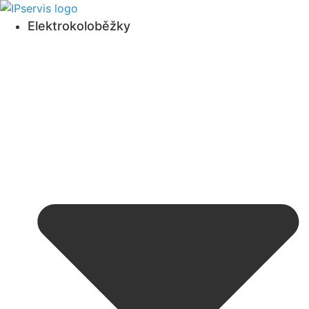
Přejít
k
Elektrokoloběžky
obsahu