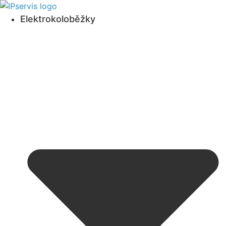
Přejít
k
Elektrokoloběžky
obsahu