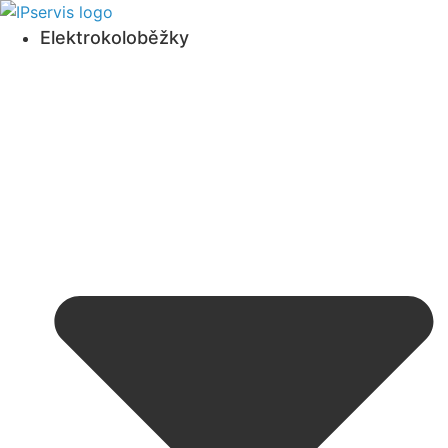
Přejít
k
Elektrokoloběžky
obsahu