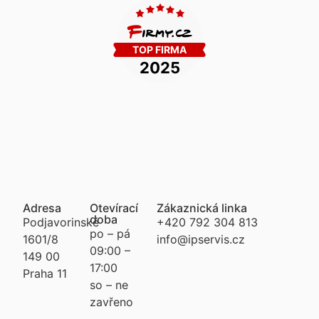
Adresa
Otevírací
Zákaznická linka
doba
Podjavorinské
+420 792 304 813
po – pá
1601/8
info@ipservis.cz
09:00 –
149 00
17:00
Praha 11
so – ne
zavřeno