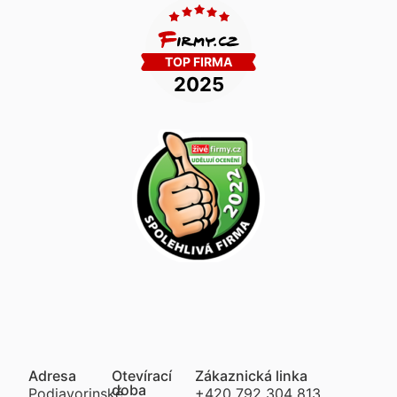
Adresa
Otevírací
Zákaznická linka
doba
Podjavorinské
+420 792 304 813