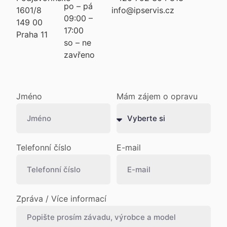
po – pá
1601/8
info@ipservis.cz
09:00 –
149 00
17:00
Praha 11
so – ne
zavřeno
Jméno
Mám zájem o opravu
Telefonní číslo
E-mail
Zpráva / Více informací