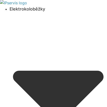
Přejít
k
Elektrokoloběžky
obsahu