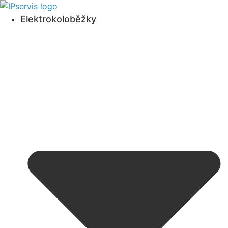
Přejít
k
Elektrokoloběžky
obsahu