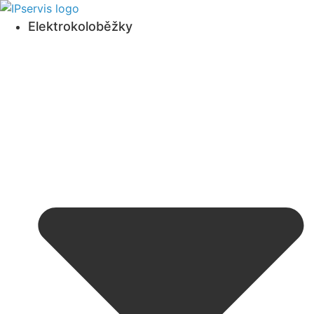
Přejít
k
Elektrokoloběžky
obsahu