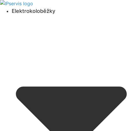
Přejít
k
Elektrokoloběžky
obsahu