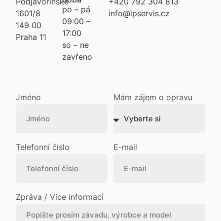
Podjavorinské
+420 792 304 813
po – pá
1601/8
info@ipservis.cz
09:00 –
149 00
17:00
Praha 11
so – ne
zavřeno
Jméno
Mám zájem o opravu
Telefonní číslo
E-mail
Zpráva / Více informací