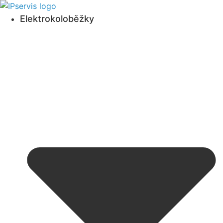
Přejít
k
Elektrokoloběžky
obsahu