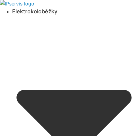
Přejít
k
Elektrokoloběžky
obsahu