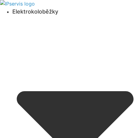
Přejít
k
Elektrokoloběžky
obsahu