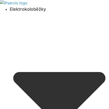
Přejít
k
Elektrokoloběžky
obsahu