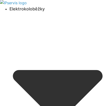
Přejít
k
Elektrokoloběžky
obsahu